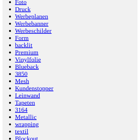
Foto
Druck
Werbeplanen
Werbebanner
Werbeschilder
Form
backlit
Premium
Vinylfolie
Blueback
3850
Mesh
Kundenstopper
Leinwand
Tapeten
3164
Metallic
wrapping
textil
Blockout