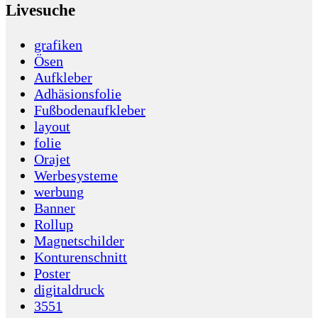
Livesuche
grafiken
Ösen
Aufkleber
Adhäsionsfolie
Fußbodenaufkleber
layout
folie
Orajet
Werbesysteme
werbung
Banner
Rollup
Magnetschilder
Konturenschnitt
Poster
digitaldruck
3551