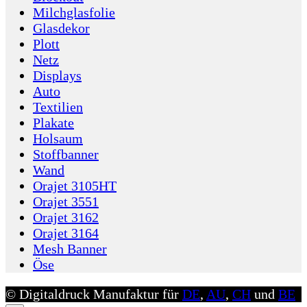
Milchglasfolie
Glasdekor
Plott
Netz
Displays
Auto
Textilien
Plakate
Holsaum
Stoffbanner
Wand
Orajet 3105HT
Orajet 3551
Orajet 3162
Orajet 3164
Mesh Banner
Öse
© Digitaldruck Manufaktur für
DE
,
AU
,
CH
und
BE