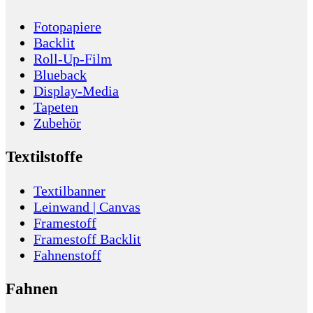
Fotopapiere
Backlit
Roll-Up-Film
Blueback
Display-Media
Tapeten
Zubehör
Textilstoffe
Textilbanner
Leinwand | Canvas
Framestoff
Framestoff Backlit
Fahnenstoff
Fahnen