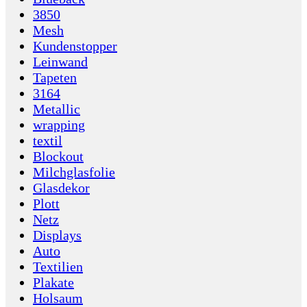
3850
Mesh
Kundenstopper
Leinwand
Tapeten
3164
Metallic
wrapping
textil
Blockout
Milchglasfolie
Glasdekor
Plott
Netz
Displays
Auto
Textilien
Plakate
Holsaum