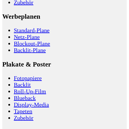
Zubehör
Werbeplanen
Standard-Plane
Netz-Plane
Blockout-Plane
Backlit-Plane
Plakate & Poster
Fotopapiere
Backlit
Roll-Up-Film
Blueback
Display-Media
Tapeten
Zubehör