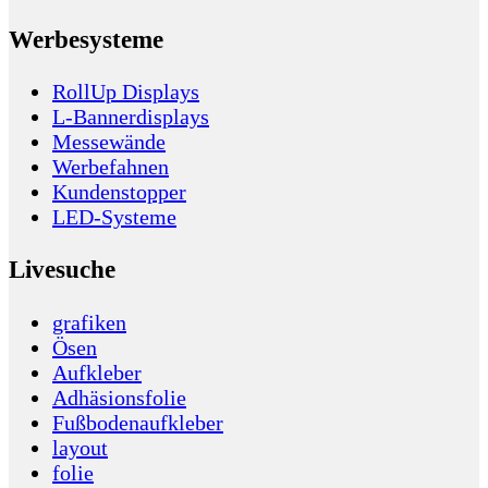
Werbesysteme
RollUp Displays
L-Bannerdisplays
Messewände
Werbefahnen
Kundenstopper
LED-Systeme
Livesuche
grafiken
Ösen
Aufkleber
Adhäsionsfolie
Fußbodenaufkleber
layout
folie