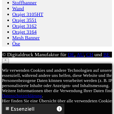
Stoffbanner
Wand
Orajet 3105HT
Orajet 3551
Orajet 3162
Orajet 3164
Mesh Banner
Öse
© Digitaldruck Manufaktur für
DE
,
AU
,
CH
und
BE
⌃
Wir verwenden Cookies und andere Technologien auf unserer 
essenziell, während andere uns helfen, diese Website und Ihr
Personenbezogene Daten können verarbeitet werden (z. B. IP-A
personalisierte Inhalte oder Anzeigen- und Inhaltsmessung.
Weitere Informationen über die Verwendung Ihrer Daten finde
Datenschutzerklärung
.
Hier finden Sie eine Übersicht über alle verwendeten Cookies
Essenziell