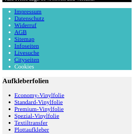
Impressum
Datenschutz
Widerruf
AGB
Sitemap
Infoseiten
Livesuche
Cityseiten
Cookies
Aufkleberfolien
Economy-Vinylfolie
Standard-Vinylfolie
Premium-Vinylfolie
Spezial-Vinylfolie
Textiltransfer
Plottaufkleber