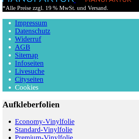
*Alle Preise zzgl. 19 % MwSt. und Versand.
Impressum
Datenschutz
Widerruf
AGB
Sitemap
Infoseiten
Livesuche
Cityseiten
Cookies
Aufkleberfolien
Economy-Vinylfolie
Standard-Vinylfolie
Premium-Vinylfolie