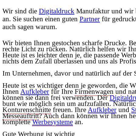
Wir sind die
Digitaldruck
Manufaktur und wir b
an. Sie suchen einen guten
Partner
für gedruckt
auch sagen warum.
Wir bieten Ihnen gestochen scharfe Drucke. Be
rechte Licht zu rücken. Natürlich helfen wir I
Heute ist es leichter denn je, die passende W
nichts dem Zufall überlassen und uns als Profi
Im Unternehmen, davor und natürlich auf der 
Heute ist es wichtiger denn je geworden, die W
Ihnen
Aufkleber
für Ihre
Firmenwagen
und nat
können sie dann frei verwenden. Der
Digitald
bunt wie möglich sein um aufzufallen. Natürlic
Konturenschnitte
freuen. Ihre
Aufkleber
und
S
Messeauftritt
? Auch dann können wir Ihnen he
komplette
Werbesysteme
an.
Gute Werbung ist wichtig