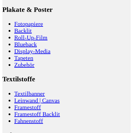
Plakate & Poster
Fotopapiere
Backlit
Roll-Up-Film
Blueback
Display-Media
Tapeten
Zubehör
Textilstoffe
Textilbanner
Leinwand | Canvas
Framestoff
Framestoff Backlit
Fahnenstoff