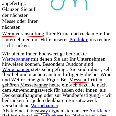
angefertigt.
Glänzen Sie auf
der nächsten
Messe oder Ihrer
nächsten
Werbeveranstaltung
Ihrer Firma und rücken Sie Ihr
Unternehmen mit Hilfe unserer
Produkte
ins rechte
Licht rücken.
Wir bieten Ihnen hochwertige bedruckte
Werbebanner
mit denen Sie auf Ihr Unternehmen
hinweisen können. Besonders Outdoor sind
Werbebanner
stets sehr gefragt. Sie sind robust, sehr
flexibel und machen auch in luftiger Höhe bei Wind
und Wetter eine gute Figur. Bei
Messeauftritten
gehören
Messebanner
heute einfach dazu. Je nach
dem
Anwendungszweck
für außen oder innen, als
Deckenaufhängung
oder zur Wandbefestigung) - wir
bedrucken für jeden denkbaren Einsatzzweck
verschiedene
Werbebanner
.
Als kleines
Giveaway
eignen sich unsere
Aufkleber
.
Bei individuellen
Aufkleber
n ist
Digitaldruck
das