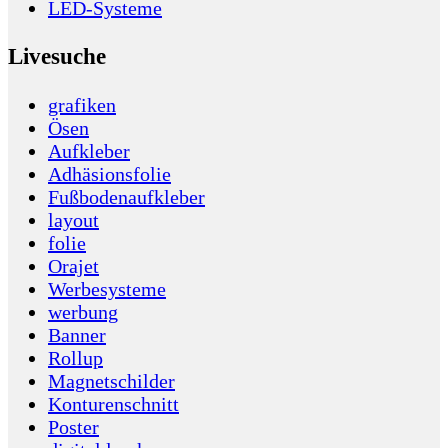
LED-Systeme
Livesuche
grafiken
Ösen
Aufkleber
Adhäsionsfolie
Fußbodenaufkleber
layout
folie
Orajet
Werbesysteme
werbung
Banner
Rollup
Magnetschilder
Konturenschnitt
Poster