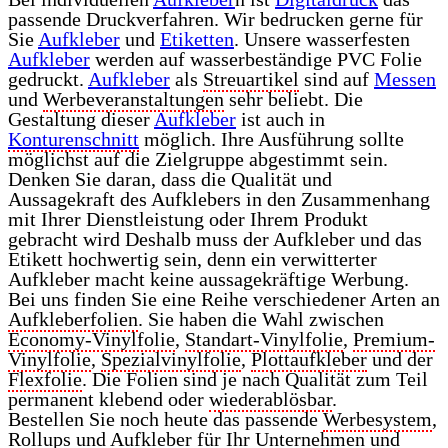
passende Druckverfahren. Wir bedrucken gerne für
Sie
Aufkleber
und
Etiketten
. Unsere wasserfesten
Aufkleber
werden auf wasserbeständige PVC Folie
gedruckt.
Aufkleber
als
Streuartikel
sind auf
Messen
und
Werbeveranstaltungen
sehr beliebt. Die
Gestaltung dieser
Aufkleber
ist auch in
Konturenschnitt
möglich. Ihre Ausführung sollte
möglichst auf die Zielgruppe abgestimmt sein.
Denken Sie daran, dass die Qualität und
Aussagekraft des Aufklebers in den Zusammenhang
mit Ihrer Dienstleistung oder Ihrem Produkt
gebracht wird Deshalb muss der Aufkleber und das
Etikett hochwertig sein, denn ein verwitterter
Aufkleber macht keine aussagekräftige Werbung.
Bei uns finden Sie eine Reihe verschiedener Arten an
Aufkleberfolien
. Sie haben die Wahl zwischen
Economy-Vinylfolie
,
Standart-Vinylfolie
,
Premium-
Vinylfolie
,
Spezialvinylfolie
,
Plottaufkleber
und der
Flexfolie
. Die Folien sind je nach Qualität zum Teil
permanent klebend oder
wiederablösbar
.
Bestellen Sie noch heute das passende
Werbesystem
,
Rollups
und Aufkleber für Ihr Unternehmen und