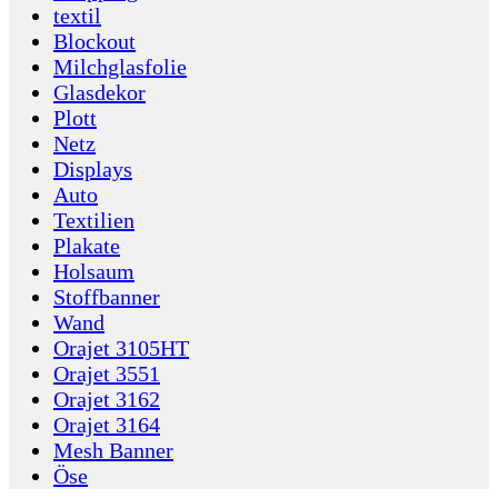
textil
Blockout
Milchglasfolie
Glasdekor
Plott
Netz
Displays
Auto
Textilien
Plakate
Holsaum
Stoffbanner
Wand
Orajet 3105HT
Orajet 3551
Orajet 3162
Orajet 3164
Mesh Banner
Öse