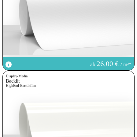
26,00 €
ab
/ m²*
Display-Media
Backlit
HighEnd-Backlitfilm