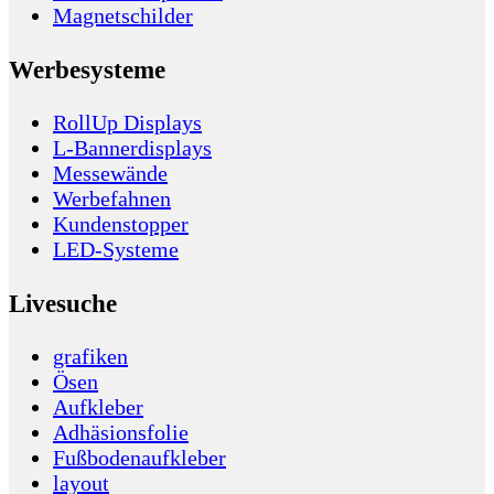
Magnetschilder
Werbesysteme
RollUp Displays
L-Bannerdisplays
Messewände
Werbefahnen
Kundenstopper
LED-Systeme
Livesuche
grafiken
Ösen
Aufkleber
Adhäsionsfolie
Fußbodenaufkleber
layout