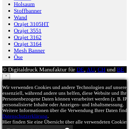
Holsaum
Stoffbanner
Wand
Orajet 3105HT
Orajet 3551
Orajet 3162
Orajet 3164
Mesh Banner
Öse
© Digitaldruck Manufaktur für
DE
,
AU
,
CH
und
BE
⌃
Wir verwenden Cookies und andere Technologien auf unserer 
essenziell, während andere uns helfen, diese Website und Ihr
Personenbezogene Daten können verarbeitet werden (z. B. IP-A
personalisierte Inhalte oder Anzeigen- und Inhaltsmessung.
Weitere Informationen über die Verwendung Ihrer Daten finde
Datenschutzerklärung
.
Hier finden Sie eine Übersicht über alle verwendeten Cookies