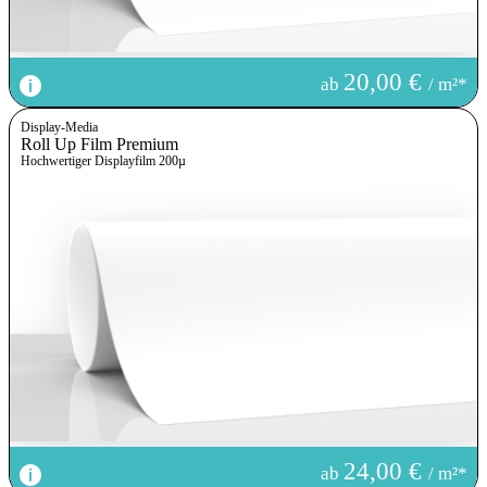
20,00 €
ab
/ m²*
Display-Media
Roll Up Film Premium
Hochwertiger Displayfilm 200µ
24,00 €
ab
/ m²*