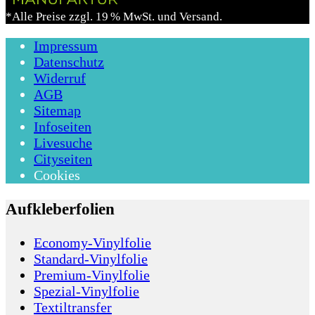
*Alle Preise zzgl. 19 % MwSt. und Versand.
Impressum
Datenschutz
Widerruf
AGB
Sitemap
Infoseiten
Livesuche
Cityseiten
Cookies
Aufkleberfolien
Economy-Vinylfolie
Standard-Vinylfolie
Premium-Vinylfolie
Spezial-Vinylfolie
Textiltransfer