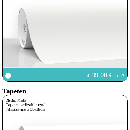
39,00 €
ab
/ m²*
Tapeten
Display-Media
Tapete | selbstklebend
Fein strukturierte Oberfläche