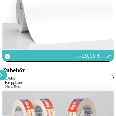
29,00 €
ab
/ m²*
Zubehör
Zubehör
Kreppband
50m x 30mm