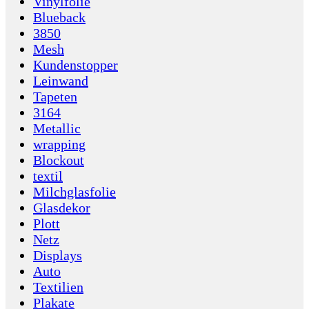
Vinylfolie
Blueback
3850
Mesh
Kundenstopper
Leinwand
Tapeten
3164
Metallic
wrapping
Blockout
textil
Milchglasfolie
Glasdekor
Plott
Netz
Displays
Auto
Textilien
Plakate