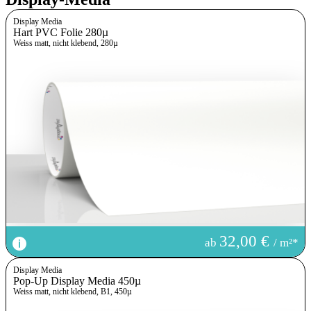
Display Media
Hart PVC Folie 280µ
Weiss matt, nicht klebend, 280µ
32,00 €
ab
/ m²*
Display Media
Pop-Up Display Media 450µ
Weiss matt, nicht klebend, B1, 450µ