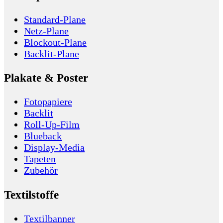
Standard-Plane
Netz-Plane
Blockout-Plane
Backlit-Plane
Plakate & Poster
Fotopapiere
Backlit
Roll-Up-Film
Blueback
Display-Media
Tapeten
Zubehör
Textilstoffe
Textilbanner