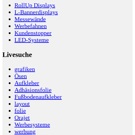
RollUp Displays
L-Bannerdisplays
Messewände
Werbefahnen
Kundenstopper
LED-Systeme
Livesuche
grafiken
Ösen
Aufkleber
Adhäsionsfolie
Fußbodenaufkleber
layout
folie
Orajet
Werbesysteme
werbung