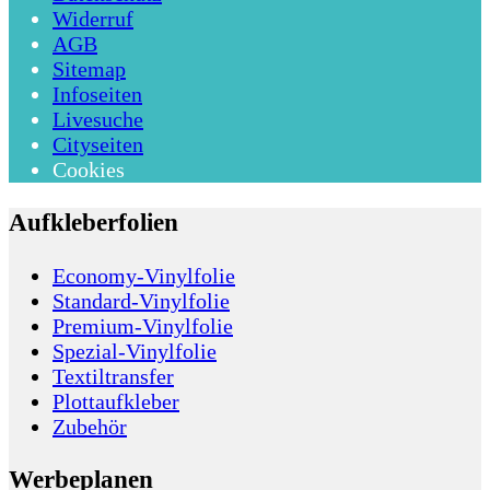
Widerruf
AGB
Sitemap
Infoseiten
Livesuche
Cityseiten
Cookies
Aufkleberfolien
Economy-Vinylfolie
Standard-Vinylfolie
Premium-Vinylfolie
Spezial-Vinylfolie
Textiltransfer
Plottaufkleber
Zubehör
Werbeplanen