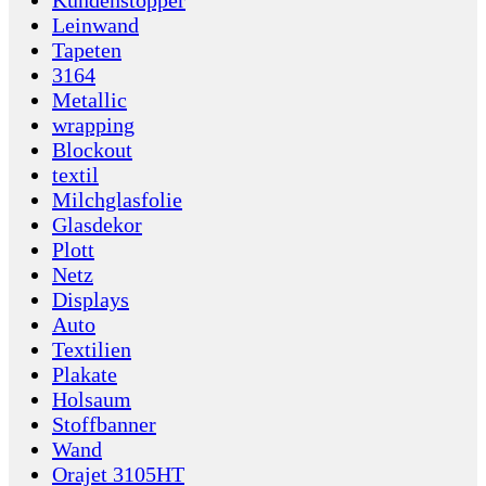
Kundenstopper
Leinwand
Tapeten
3164
Metallic
wrapping
Blockout
textil
Milchglasfolie
Glasdekor
Plott
Netz
Displays
Auto
Textilien
Plakate
Holsaum
Stoffbanner
Wand
Orajet 3105HT