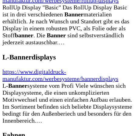
manufaktur.com/werbesysteme/rollup-displays
RollUp Display "Basic" Das RollUp Display Basic
ist in drei verschiedenen
Banner
materialien
erhältlich. Je nach Wunsch und Standort gibt es das
Display in einem robusten PVC, als Folie oder als
Stoff
banner
. Die
Banner
sind selbstverständlich
jederzeit austauschbar.…
L-Bannerdisplays
https://www.digitaldruck-
manufaktur.com/werbesysteme/bannerdisplays
L-
Banner
systeme vom Profi Viele wünschen sich
Displaysysteme, die einen unkomplizierten
Motivwechsel und einen einfachen Aufbau erlauben.
Im Sortiment befinden sich beliebte Displaysysteme
bedingt für den Außenberiech und besonders für den
Innenbereich.…
Fahnen