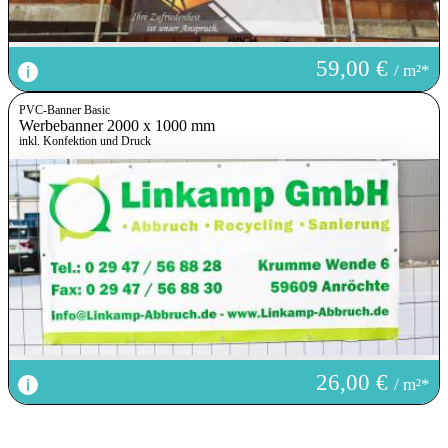
Mindest-Breite:
300 
59,00 €
/ m²*
Mindest-Höhe:
300 
Maximal-Breite:
4900
PVC-Banner Basic
Werbebanner 2000 x 1000 mm
Maximal-Höhe:
2000
inkl. Konfektion und Druck
26,00 €
/ m²*