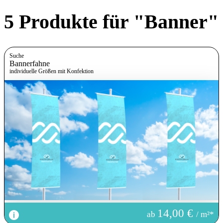
5 Produkte für "Banner"
Suche
Bannerfahne
individuelle Größen mit Konfektion
Bilder
Download
Download
Download
Download
14,00 €
ab
/ m²*