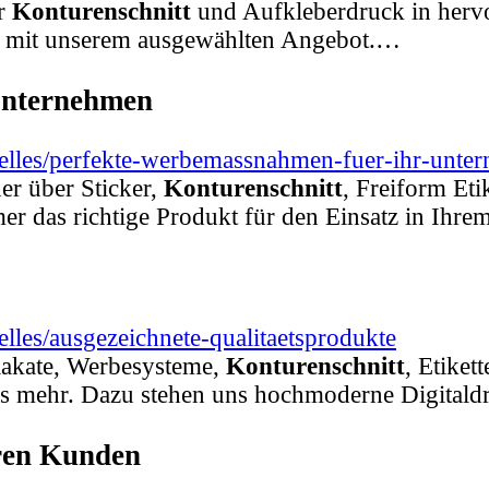
er
Konturenschnitt
und Aufkleberdruck in hervor
ch mit unserem ausgewählten Angebot.…
Unternehmen
uelles/perfekte-werbemassnahmen-fuer-ihr-unte
r über Sticker,
Konturenschnitt
, Freiform Eti
er das richtige Produkt für den Einsatz in Ihr
lles/ausgezeichnete-qualitaetsprodukte
lakate, Werbesysteme,
Konturenschnitt
, Etiket
es mehr. Dazu stehen uns hochmoderne Digital
hren Kunden