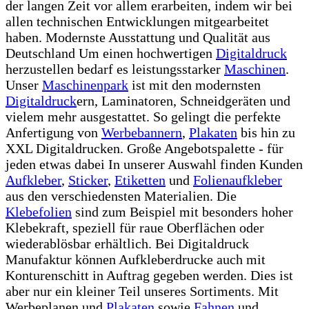
der langen Zeit vor allem erarbeiten, indem wir bei
allen technischen Entwicklungen mitgearbeitet
haben. Modernste Ausstattung und Qualität aus
Deutschland Um einen hochwertigen
Digitaldruck
herzustellen bedarf es leistungsstarker
Maschinen
.
Unser
Maschinenpark
ist mit den modernsten
Digitaldruck
ern, Laminatoren, Schneidgeräten und
vielem mehr ausgestattet. So gelingt die perfekte
Anfertigung von
Werbebannern
,
Plakaten
bis hin zu
XXL Digitaldrucken. Große Angebotspalette - für
jeden etwas dabei In unserer Auswahl finden Kunden
Aufkleber
,
Sticker
,
Etiketten
und
Folienaufkleber
aus den verschiedensten Materialien. Die
Klebefolien
sind zum Beispiel mit besonders hoher
Klebekraft, speziell für raue Oberflächen oder
wiederablösbar erhältlich. Bei Digitaldruck
Manufaktur können Aufkleberdrucke auch mit
Konturenschitt in Auftrag gegeben werden. Dies ist
aber nur ein kleiner Teil unseres Sortiments. Mit
Werbeplanen und
Plakaten
sowie
Fahnen
und