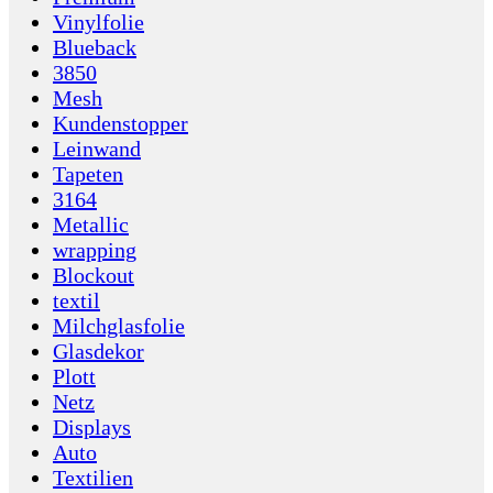
Vinylfolie
Blueback
3850
Mesh
Kundenstopper
Leinwand
Tapeten
3164
Metallic
wrapping
Blockout
textil
Milchglasfolie
Glasdekor
Plott
Netz
Displays
Auto
Textilien