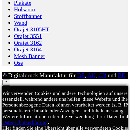
Plakate
Holsaum
Stoffbanner
Wand
Orajet 3105HT
Orajet 3551
Orajet 3162
Orajet 3164
Mesh Banner
Öse
© Digitaldruck Manufaktur für
DE
,
AU
,
CH
und
BE
⌃
Wir verwenden Cookies und andere Technologien auf unserer 
essenziell, während andere uns helfen, diese Website und Ihr
Personenbezogene Daten können verarbeitet werden (z. B. IP-A
personalisierte Inhalte oder Anzeigen- und Inhaltsmessung.
Weitere Informationen über die Verwendung Ihrer Daten finde
Datenschutzerklärung
.
Hier finden Sie eine Übersicht über alle verwendeten Cookies