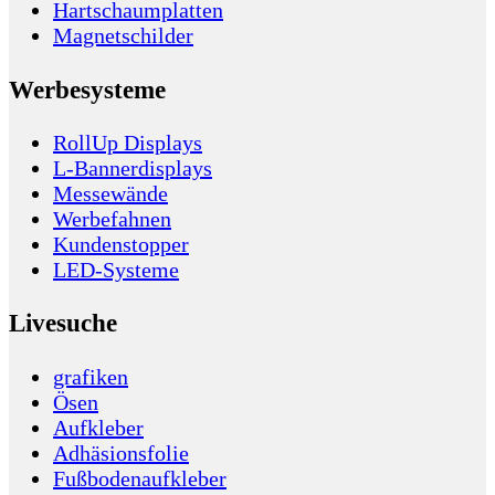
Hartschaumplatten
Magnetschilder
Werbesysteme
RollUp Displays
L-Bannerdisplays
Messewände
Werbefahnen
Kundenstopper
LED-Systeme
Livesuche
grafiken
Ösen
Aufkleber
Adhäsionsfolie
Fußbodenaufkleber