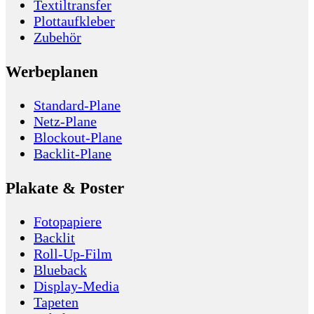
Textiltransfer
Plottaufkleber
Zubehör
Werbeplanen
Standard-Plane
Netz-Plane
Blockout-Plane
Backlit-Plane
Plakate & Poster
Fotopapiere
Backlit
Roll-Up-Film
Blueback
Display-Media
Tapeten