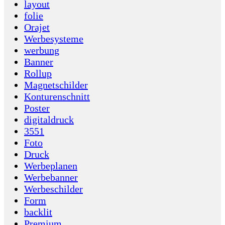
layout
folie
Orajet
Werbesysteme
werbung
Banner
Rollup
Magnetschilder
Konturenschnitt
Poster
digitaldruck
3551
Foto
Druck
Werbeplanen
Werbebanner
Werbeschilder
Form
backlit
Premium