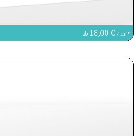
18,00 €
ab
/ m²*