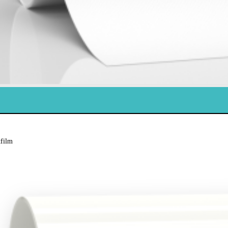
tfilm