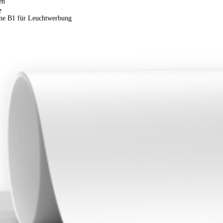
en
e
ane B1 für Leuchtwerbung