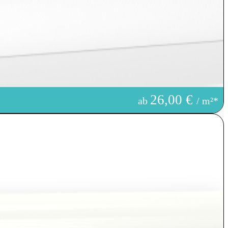
26,00 €
ab
/ m²*