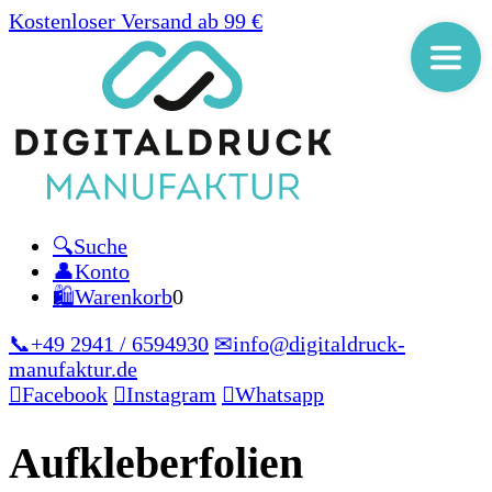
Kostenloser Versand ab 99 €
Suche
Konto
Warenkorb
0
+49 2941 / 6594930
info@digitaldruck-
manufaktur.de
Facebook
Instagram
Whatsapp
Aufkleberfolien