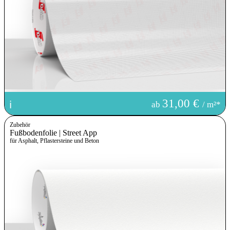
31,00 €
ab
/ m²*
Zubehör
Fußbodenfolie | Street App
für Asphalt, Pflastersteine und Beton