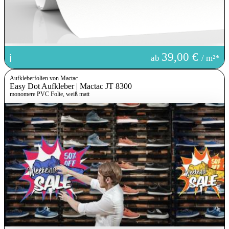
39,00 €
ab
/ m²*
Aufkleberfolien von Mactac
Easy Dot Aufkleber | Mactac JT 8300
monomere PVC Folie, weiß matt