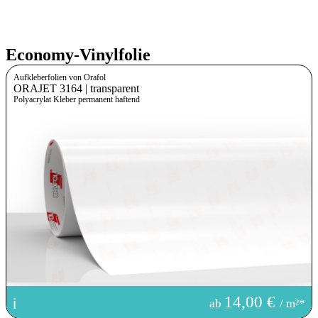
Economy-Vinylfolie
Aufkleberfolien von Orafol
ORAJET 3164 | transparent
Polyacrylat Kleber permanent haftend
Download
Download
Download
Download
Download
Download
Download
Download
Download
Download
Download
Download
Download
Download
Download
Download
Download
Download
Download
Download
Download
Download
Download
Download
Download
Download
Download
Download
Download
Download
Download
Download
Download
Download
Download
Download
Bilder
Bilder
Bilder
Bilder
Bilder
Download
Download
Download
Download
Download
Download
14,00 €
CutContour in Illust
CutContour in Illust
CutContour für Illus
CutContour für Illus
CutContur in Illustr
CutContour für Illus
CutContour in Illust
CutContour in Illust
CutContour in Illust
CutContour in Illust
CutContour in Illust
CutContour für Illus
CutContour für Illus
CutContour für Illus
Datenblatt ORAJET
CutContour für Illus
CutContour in Illust
CutContour in Illust
CutContour in Illust
CutContour in Illust
CutContour für Illus
CutContour für Illus
CutContour für Illus
CutContur in Illustr
CutContour für Illus
Datenblatt ORAJET
CutContour für Illus
CutContour für Illus
CutContour für Illus
CutContour für Illus
CutContour für Illus
CutContour für Illus
CutContour für Illus
CutContour für Illus
Plottaufkleber
Plottaufkleber
ab
/ m²*