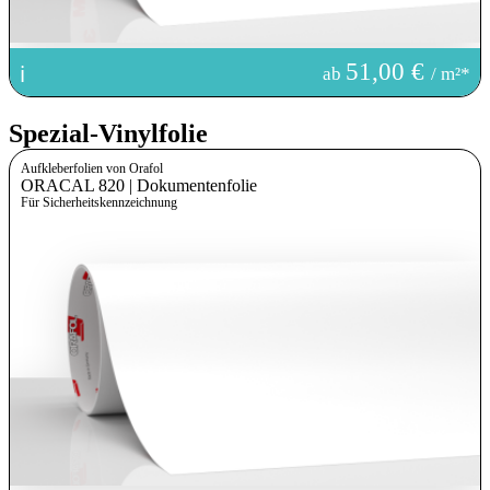
51,00 €
ab
/ m²*
Spezial-Vinylfolie
Aufkleberfolien von Orafol
ORACAL 820 | Dokumentenfolie
Für Sicherheitskennzeichnung