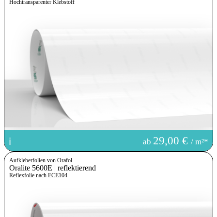
Hochtransparenter Klebstoff
29,00 €
ab
/ m²*
Aufkleberfolien von Orafol
Oralite 5600E | reflektierend
Reflexfolie nach ECE104