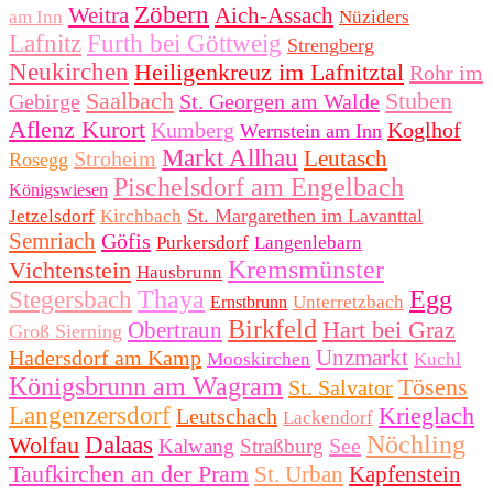
Zöbern
Weitra
Aich-Assach
am Inn
Nüziders
Lafnitz
Furth bei Göttweig
Strengberg
Neukirchen
Heiligenkreuz im Lafnitztal
Rohr im
Saalbach
Stuben
Gebirge
St. Georgen am Walde
Aflenz Kurort
Kumberg
Koglhof
Wernstein am Inn
Markt Allhau
Leutasch
Stroheim
Rosegg
Pischelsdorf am Engelbach
Königswiesen
St. Margarethen im Lavanttal
Jetzelsdorf
Kirchbach
Semriach
Göfis
Purkersdorf
Langenlebarn
Kremsmünster
Vichtenstein
Hausbrunn
Thaya
Egg
Stegersbach
Unterretzbach
Ernstbrunn
Birkfeld
Hart bei Graz
Obertraun
Groß Sierning
Unzmarkt
Hadersdorf am Kamp
Mooskirchen
Kuchl
Königsbrunn am Wagram
Tösens
St. Salvator
Langenzersdorf
Krieglach
Leutschach
Lackendorf
Nöchling
Wolfau
Dalaas
See
Kalwang
Straßburg
Taufkirchen an der Pram
St. Urban
Kapfenstein