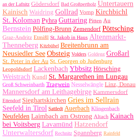
Untertauern
Gödersdorf
an der Lafnitz
Bad Großpertholz
Gollrad
Kirchbichl
Kainisch
Waidring
Vomp
St. Koloman
Guttaring
Pyhra
Au
Pitten
Bernstein
Pöttsching
Pölfing-Brunn
Zemendorf
Altenmarkt-
Graz-Andritz
Etmißl
St. Jakob in Haus
Thenneberg
Breitenbrunn am
Kitzbühel
Obsteig
Großarl
Neusiedler See
Volders
Goldegg
St. Peter in der Au
St. Georgen ob Judenburg
Lackenbach
Ybbsitz
Hörsching
Leopoldsdorf
Weistrach
St. Margarethen im Lungau
Kundl
Tragwein
Linz, Donau
Nesselwängle
Groß Schweinbarth
Mannersdorf am Leithagebirge
Kammersdorf
Gries im Sellrain
Sieghartskirchen
Ettendorf
Seefeld in Tirol
Auerbach
Klingenbach
Sattledt
Laimbach am Ostrong
Kainach
Neufelden
Altach
Hatzendorf
bei Voitsberg
Lavamünd
Unterwaltersdorf
Spannberg
Rechnitz
Rainfeld