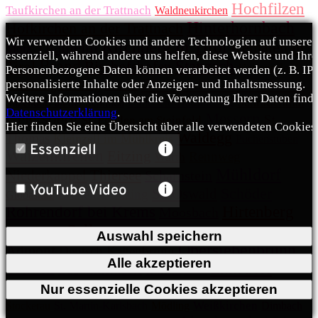
Hochfilzen
Taufkirchen an der Trattnach
Waldneukirchen
Hinterhornbach
Hofkirchen an der Trattnach
Wir verwenden Cookies und andere Technologien auf unserer 
Kirchberg in Tirol
Thalheim
Kematen in
Mötz
essenziell, während andere uns helfen, diese Website und Ihr
Brand
Tirol
Stanzach
Bischofshofen
Haitzendorf
Personenbezogene Daten können verarbeitet werden (z. B. IP-A
Zwentendorf an der Donau
personalisierte Inhalte oder Anzeigen- und Inhaltsmessung.
Windhaag bei Perg
Graden
Weitere Informationen über die Verwendung Ihrer Daten finde
Schrattenthal
Sitzendorf an der Schmida
Ulmerfeld-Hausmening
Datenschutzerklärung
.
Geiersberg
Messern
St.
St. Egyden am Steinfeld
Hier finden Sie eine Übersicht über alle verwendeten Cookies
Waldegg
Thomas
Kleinzell im Mühlkreis
Puchenstuben
Essenziell
Waizenkirchen
Eitzing
Rennweg
Warth
Mühldorf
Niederkappel
Thiersee
Scharnstein
YouTube Video
Schöder
St. Oswald
Breitenschützing
Globasnitz
Rohrendorf bei Krems
Hirtenberg
Moosbach
Salla
Rothenthurn
Traismauer
Inzersdorf im Kremstal
Auswahl speichern
Obersiebenbrunn
Admont
Deutsch Kaltenbrunn
Alle akzeptieren
Ennsdorf
Illmitz
Oberweis
Bad Mitterndorf
Dobl
Eggelsberg
St. Gallen
Forchach
Rudersdorf
Nur essenzielle Cookies akzeptieren
Weißkirchen
Stockerau
St. Martin-Karlsbach
Mödling
Dimbach