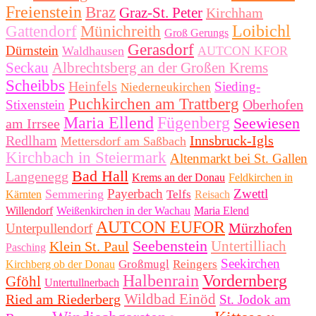
Freienstein
Braz
Graz-St. Peter
Kirchham
Loibichl
Gattendorf
Münichreith
Groß Gerungs
Gerasdorf
Dürnstein
Waldhausen
AUTCON KFOR
Seckau
Albrechtsberg an der Großen Krems
Scheibbs
Heinfels
Sieding-
Niederneukirchen
Puchkirchen am Trattberg
Oberhofen
Stixenstein
Maria Ellend
Fügenberg
Seewiesen
am Irrsee
Redlham
Innsbruck-Igls
Mettersdorf am Saßbach
Kirchbach in Steiermark
Altenmarkt bei St. Gallen
Bad Hall
Langenegg
Krems an der Donau
Feldkirchen in
Payerbach
Zwettl
Semmering
Telfs
Kärnten
Reisach
Willendorf
Weißenkirchen in der Wachau
Maria Elend
AUTCON EUFOR
Mürzhofen
Unterpullendorf
Seebenstein
Untertilliach
Klein St. Paul
Pasching
Seekirchen
Großmugl
Reingers
Kirchberg ob der Donau
Halbenrain
Vordernberg
Gföhl
Untertullnerbach
Wildbad Einöd
Ried am Riederberg
St. Jodok am