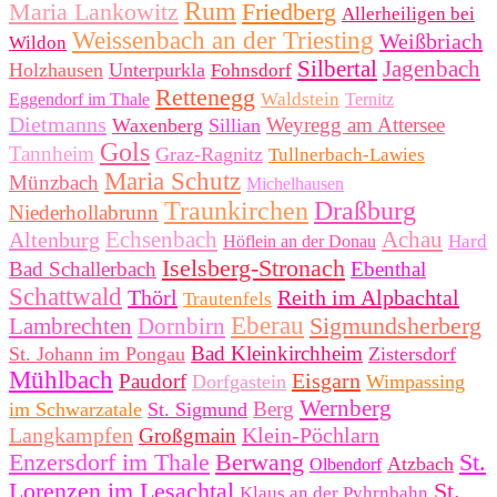
Rum
Maria Lankowitz
Friedberg
Allerheiligen bei
Weissenbach an der Triesting
Weißbriach
Wildon
Silbertal
Jagenbach
Holzhausen
Unterpurkla
Fohnsdorf
Rettenegg
Waldstein
Eggendorf im Thale
Ternitz
Dietmanns
Weyregg am Attersee
Waxenberg
Sillian
Gols
Tannheim
Graz-Ragnitz
Tullnerbach-Lawies
Maria Schutz
Münzbach
Michelhausen
Traunkirchen
Draßburg
Niederhollabrunn
Echsenbach
Achau
Altenburg
Hard
Höflein an der Donau
Iselsberg-Stronach
Bad Schallerbach
Ebenthal
Schattwald
Thörl
Reith im Alpbachtal
Trautenfels
Eberau
Sigmundsherberg
Lambrechten
Dornbirn
Bad Kleinkirchheim
St. Johann im Pongau
Zistersdorf
Mühlbach
Eisgarn
Paudorf
Dorfgastein
Wimpassing
Wernberg
Berg
im Schwarzatale
St. Sigmund
Langkampfen
Klein-Pöchlarn
Großgmain
Enzersdorf im Thale
Berwang
St.
Atzbach
Olbendorf
Lorenzen im Lesachtal
St.
Klaus an der Pyhrnbahn