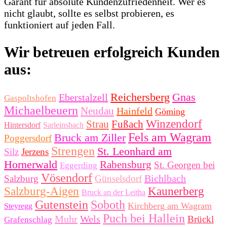
Garant für absolute Kundenzufriedenheit. Wer es
nicht glaubt, sollte es selbst probieren, es
funktioniert auf jeden Fall.
Wir betreuen erfolgreich Kunden
aus:
Reichersberg
Gnas
Eberstalzell
Gaspoltshofen
Michaelbeuern
Neudau
Hainfeld
Göming
Winzendorf
Strau
Fußach
Hintersdorf
Sarleinsbach
Fels am Wagram
Bruck am Ziller
Poggersdorf
Strengen
St. Leonhard am
Silz
Jerzens
Hornerwald
Rabensburg
St. Georgen bei
Eggerding
Vösendorf
Bichlbach
Salzburg
Günselsdorf
Salzburg-Aigen
Kaunerberg
Bruck an der Leitha
Gutenstein
Soboth
Kirchberg am Wagram
Steyregg
Puch bei Hallein
Muhr
Wels
Brückl
Grafenschlag