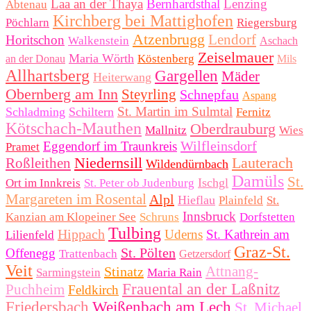
Laa an der Thaya
Bernhardsthal
Lenzing
Abtenau
Kirchberg bei Mattighofen
Pöchlarn
Riegersburg
Atzenbrugg
Lendorf
Horitschon
Walkenstein
Aschach
Zeiselmauer
Maria Wörth
Köstenberg
an der Donau
Mils
Allhartsberg
Gargellen
Mäder
Heiterwang
Obernberg am Inn
Steyrling
Schnepfau
Aspang
St. Martin im Sulmtal
Schladming
Schiltern
Fernitz
Kötschach-Mauthen
Oberdrauburg
Mallnitz
Wies
Wilfleinsdorf
Eggendorf im Traunkreis
Pramet
Niedernsill
Lauterach
Roßleithen
Wildendürnbach
Damüls
St.
Ischgl
Ort im Innkreis
St. Peter ob Judenburg
Margareten im Rosental
Alpl
Hieflau
Plainfeld
St.
Innsbruck
Kanzian am Klopeiner See
Schruns
Dorfstetten
Tulbing
Hippach
Uderns
St. Kathrein am
Lilienfeld
Graz-St.
St. Pölten
Offenegg
Trattenbach
Getzersdorf
Veit
Attnang-
Stinatz
Sarmingstein
Maria Rain
Frauental an der Laßnitz
Puchheim
Feldkirch
Friedersbach
Weißenbach am Lech
St. Michael