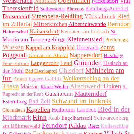
Weißpriach
Obertilliach
Neuhaus
Nickelsdorf
Vitis
Theresienfeld
Kindberg-Aumühl
Seibersdorf
Bürmoos
Ried
Sitzenberg-Reidling
Drosendorf
Vöcklabruck
im Zillertal
Berndorf
Mitterkirchen
Alberschwende
Kaisersdorf
St.
Kematen am Innbach
Hainersdorf
Kleinneusiedl
Martin am Tennengebirge
Preitenegg
Wiesen
Zams
Unterach
Kappel am Krappfeld
Pöggstall
Nappersdorf
Grünau im Almtal
Hirschegg
Gmunden
Langenrohr
Lend
Haslach an
Feuersbrunn
Ohlsdorf
Mühlheim am
der Mühl
Bad Eisenkappel
Inn
Weikertschlag an der
Gablitz
Eggern
Arnreit
Thaya
Unken
Altschwendt
Maissau
Klaus-Weiler
St.
Mauterndorf
Gutenbrunn
Ruprecht an der Raab
Schwand im Innkreis
Bad Zell
Esternberg
Ried in der
Kapellen
Heilbrunn
Landeck
Gleinstätten
Riedmark
Rinn
Raab
Schwarzenberg
Engelhartszell
Ferndorf
Paldau
am Böhmerwald
Rietz
Kollerschlag
Großveitsch
Villach-St.
Kautzen
St. Gallenkirch
Nenzing