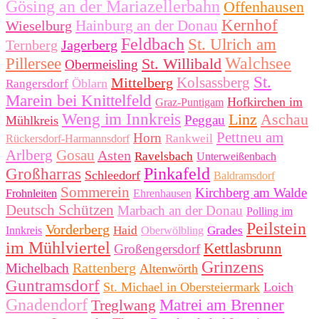
Gösing an der Mariazellerbahn
Offenhausen
Kernhof
Hainburg an der Donau
Wieselburg
Feldbach
St. Ulrich am
Ternberg
Jagerberg
Walchsee
Pillersee
St. Willibald
Obermeisling
St.
Kolsassberg
Mittelberg
Öblarn
Rangersdorf
Marein bei Knittelfeld
Hofkirchen im
Graz-Puntigam
Weng im Innkreis
Linz
Aschau
Peggau
Mühlkreis
Pettneu am
Horn
Rankweil
Rückersdorf-Harmannsdorf
Arlberg
Gosau
Asten
Ravelsbach
Unterweißenbach
Pinkafeld
Großharras
Schleedorf
Baldramsdorf
Sommerein
Kirchberg am Walde
Frohnleiten
Ehrenhausen
Deutsch Schützen
Marbach an der Donau
Polling im
Peilstein
Vorderberg
Haid
Grades
Innkreis
Oberwölbling
im Mühlviertel
Kettlasbrunn
Großengersdorf
Grinzens
Rattenberg
Michelbach
Altenwörth
Guntramsdorf
St. Michael in Obersteiermark
Loich
Gnadendorf
Matrei am Brenner
Treglwang