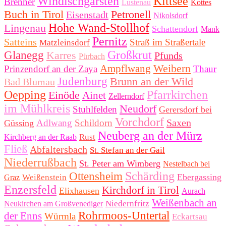
Windischgarsten
Kittsee
Brenner
Lustenau
Kottes
Buch in Tirol
Petronell
Eisenstadt
Nikolsdorf
Hohe Wand-Stollhof
Lingenau
Schattendorf
Mank
Pernitz
Satteins
Straß im Straßertale
Matzleinsdorf
Großkrut
Glanegg
Karres
Pfunds
Pürbach
Weibern
Ampflwang
Prinzendorf an der Zaya
Thaur
Judenburg
Brunn an der Wild
Bad Blumau
Oepping
Pfarrkirchen
Einöde
Ainet
Zellerndorf
im Mühlkreis
Neudorf
Stuhlfelden
Gerersdorf bei
Vorchdorf
Saxen
Adlwang
Schildorn
Güssing
Neuberg an der Mürz
Rust
Kirchberg an der Raab
Fließ
Abfaltersbach
St. Stefan an der Gail
Niederrußbach
St. Peter am Wimberg
Nestelbach bei
Schärding
Ottensheim
Ebergassing
Weißenstein
Graz
Enzersfeld
Kirchdorf in Tirol
Elixhausen
Aurach
Weißenbach an
Niedernfritz
Neukirchen am Großvenediger
Rohrmoos-Untertal
der Enns
Würmla
Eckartsau