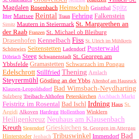
Spitz
Magdalen
Heimschuh
Rosenbach
Geistthal
Reintal
Fehring
Falkenstein
Mattsee
Itter
Traun
St. Margarethen an
Mautern in Steiermark
Sirnitz
der Raab
St. Michael ob Bleiburg
Franzen
Fiss
Kennelbach
Drasenhofen
St. Ulrich im Mühlkreis
Pusterwald
Seitenstetten
Schönwies
Ladendorf
Steeg
St. Georgen am
Schwanenstadt
Döbriach
Gramastetten
Ybbsfelde
Schwarzach im Pongau
Thening
Edelschrott
Stillfried
Amlach
Steyrermühl
Göstling an der Ybbs
Altenhof am Hausruck
Bad Wimsbach-Neydharting
Klausen-Leopoldsdorf
Peterskirchen
Aschbach Markt
Sulzberg
Treibach-Althofen
Irdning
Feistritz im Rosental
Bad Ischl
Haus
St.
Aegidi
Winklern
Alkoven
Hardegg
Hollenthon
Heiligenkreuz
Neuhaus am Klausenbach
Kreuth
Grieskirchen
St. Georgen im Attergau
Siegendorf
Bad
Tribuswinkel
Hinterstoder
Immendorf
Jenbach