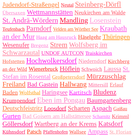
Steinberg-Dörfl
Judendorf-Straßengel
Neutal
Wettmannstätten
Neukirchen am Walde
Übersaxen
St. Andrä-Wördern
Mandling
Losenstein
Parndorf
Kraubath
Teufenbach
Velden am Wörther See
an der Mur
Thüringen
Häselgehr
Haag am Hausruck
Strem
Wolfsberg im
Wesenufer
Bregenz
Schwarzautal
UNDOF AUTCON
Traiskirchen
Hochwolkersdorf
Niederndorf
Hofstetten
Kirchberg
Höflein
Laussa
St.
Wienerbruck
an der Wild
Schwoich
Mürzzuschlag
Stefan im Rosental
Großpetersdorf
Freiland
Hallwang
Bad Gastein
Erlauf
Mittersill
Bludenz
Haringsee
Baden
Kartitsch
Wolfsthal
Eben im Pongau
Baumgartenberg
Krumpendorf
Aspach
Deutschfeistritz
Scharten
Loosdorf
Gaißau
Gurten
Bad Goisern am Hallstättersee
Krimml
Scharnitz
Göllersdorf
Wartberg an der Krems
Katsdorf
Ampass
Patsch
Kühnsdorf
Wallsee
St. Florian
Pfaffenhofen