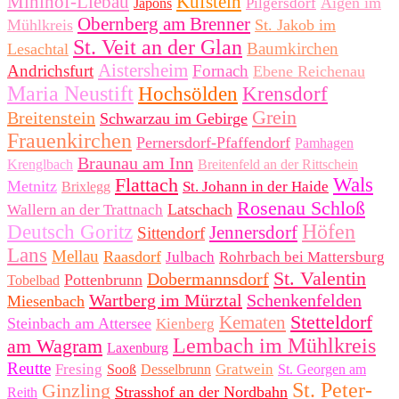
Minihof-Liebau
Kufstein
Aigen im
Pilgersdorf
Japons
Obernberg am Brenner
Mühlkreis
St. Jakob im
St. Veit an der Glan
Baumkirchen
Lesachtal
Aistersheim
Andrichsfurt
Fornach
Ebene Reichenau
Maria Neustift
Hochsölden
Krensdorf
Grein
Breitenstein
Schwarzau im Gebirge
Frauenkirchen
Pernersdorf-Pfaffendorf
Pamhagen
Braunau am Inn
Krenglbach
Breitenfeld an der Rittschein
Flattach
Wals
Metnitz
St. Johann in der Haide
Brixlegg
Rosenau Schloß
Latschach
Wallern an der Trattnach
Höfen
Deutsch Goritz
Jennersdorf
Sittendorf
Lans
Mellau
Raasdorf
Julbach
Rohrbach bei Mattersburg
St. Valentin
Dobermannsdorf
Pottenbrunn
Tobelbad
Wartberg im Mürztal
Schenkenfelden
Miesenbach
Stetteldorf
Kematen
Steinbach am Attersee
Kienberg
Lembach im Mühlkreis
am Wagram
Laxenburg
Reutte
Fresing
Gratwein
Sooß
Desselbrunn
St. Georgen am
St. Peter-
Ginzling
Strasshof an der Nordbahn
Reith