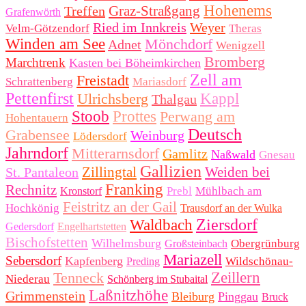
Hohenems
Graz-Straßgang
Treffen
Grafenwörth
Ried im Innkreis
Weyer
Velm-Götzendorf
Theras
Winden am See
Mönchdorf
Adnet
Wenigzell
Bromberg
Marchtrenk
Kasten bei Böheimkirchen
Zell am
Freistadt
Schrattenberg
Mariasdorf
Pettenfirst
Ulrichsberg
Kappl
Thalgau
Stoob
Prottes
Perwang am
Hohentauern
Deutsch
Grabensee
Weinburg
Lödersdorf
Jahrndorf
Mitterarnsdorf
Gamlitz
Naßwald
Gnesau
Gallizien
Zillingtal
Weiden bei
St. Pantaleon
Franking
Rechnitz
Prebl
Mühlbach am
Kronstorf
Feistritz an der Gail
Hochkönig
Trausdorf an der Wulka
Ziersdorf
Waldbach
Gedersdorf
Engelhartstetten
Bischofstetten
Wilhelmsburg
Obergrünburg
Großsteinbach
Mariazell
Sebersdorf
Kapfenberg
Wildschönau-
Preding
Tenneck
Zeillern
Niederau
Schönberg im Stubaital
Laßnitzhöhe
Grimmenstein
Bleiburg
Pinggau
Bruck