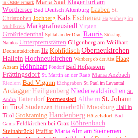
Maria Saal
Klagenfurt am
in Oststeiermark
Wörthersee
Laaben
Bad Deutsch Altenburg
St.
Kals
Eschenau
Jochberg
Christophen
Hagenberg im
Markgrafneusiedl
Virgen
Mühlkreis
Rauris
Großriedenthal
Spittal an der Drau
Stössing
Unterpremstätten
Gilgenberg am Weilhart
Namlos
Oberneukirchen
Kohfidisch
Ilz
Dechantskirchen
Hallein
Hochneukirchen
Haag
Wartberg ob der Aist
Höhnhart
Bad Hofgastein
Absam
Pöndorf
Frättingsdorf
Maria Anzbach
St. Martin an der Raab
Bad Vigaun
Eichgraben
Riezlern
St. Paul im Lavanttal
Ardagger
Heiligenberg
Niederwaldkirchen
St.
Altheim
St. Johann
Tattendorf
Potzneusiedl
Andrä
in Tirol
Moosburg
Studenzen
Hinterbrühl
Hall in
Handenberg
Großraming
Tirol
Hötzelsdorf
Bad
Röhrenbach
Feldkirchen bei Graz
Gams
Maria Alm am Steinernen
Steinabrückl
Pfafflar