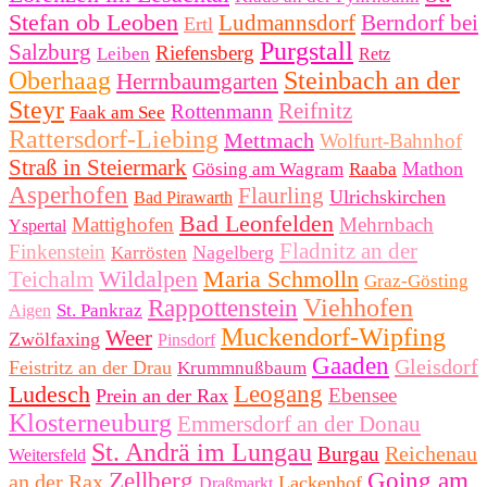
Stefan ob Leoben
Ludmannsdorf
Berndorf bei
Ertl
Purgstall
Salzburg
Riefensberg
Leiben
Retz
Oberhaag
Steinbach an der
Herrnbaumgarten
Steyr
Reifnitz
Rottenmann
Faak am See
Rattersdorf-Liebing
Mettmach
Wolfurt-Bahnhof
Straß in Steiermark
Mathon
Gösing am Wagram
Raaba
Asperhofen
Flaurling
Ulrichskirchen
Bad Pirawarth
Bad Leonfelden
Mattighofen
Mehrnbach
Yspertal
Fladnitz an der
Finkenstein
Nagelberg
Karrösten
Wildalpen
Maria Schmolln
Teichalm
Graz-Gösting
Viehhofen
Rappottenstein
St. Pankraz
Aigen
Muckendorf-Wipfing
Weer
Zwölfaxing
Pinsdorf
Gaaden
Gleisdorf
Feistritz an der Drau
Krummnußbaum
Ludesch
Leogang
Ebensee
Prein an der Rax
Klosterneuburg
Emmersdorf an der Donau
St. Andrä im Lungau
Reichenau
Burgau
Weitersfeld
Zellberg
Going am
an der Rax
Lackenhof
Draßmarkt