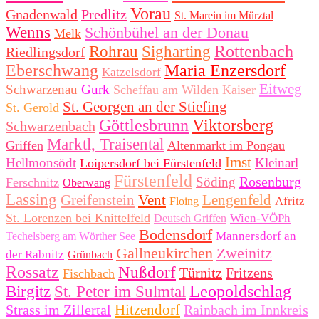
Vorau
Gnadenwald
Predlitz
St. Marein im Mürztal
Wenns
Schönbühel an der Donau
Melk
Rottenbach
Rohrau
Sigharting
Riedlingsdorf
Eberschwang
Maria Enzersdorf
Katzelsdorf
Eitweg
Schwarzenau
Gurk
Scheffau am Wilden Kaiser
St. Georgen an der Stiefing
St. Gerold
Göttlesbrunn
Viktorsberg
Schwarzenbach
Marktl, Traisental
Griffen
Altenmarkt im Pongau
Imst
Hellmonsödt
Kleinarl
Loipersdorf bei Fürstenfeld
Fürstenfeld
Rosenburg
Söding
Ferschnitz
Oberwang
Lassing
Greifenstein
Vent
Lengenfeld
Afritz
Floing
St. Lorenzen bei Knittelfeld
Wien-VÖPh
Deutsch Griffen
Bodensdorf
Mannersdorf an
Techelsberg am Wörther See
Gallneukirchen
Zweinitz
der Rabnitz
Grünbach
Rossatz
Nußdorf
Türnitz
Fritzens
Fischbach
Leopoldschlag
Birgitz
St. Peter im Sulmtal
Hitzendorf
Strass im Zillertal
Rainbach im Innkreis