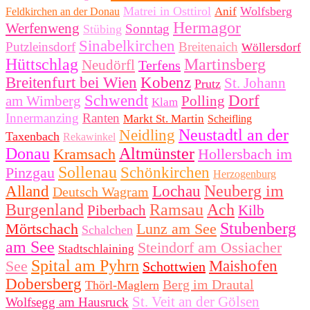
Matrei in Osttirol
Wolfsberg
Anif
Feldkirchen an der Donau
Hermagor
Werfenweng
Sonntag
Stübing
Sinabelkirchen
Putzleinsdorf
Breitenaich
Wöllersdorf
Hüttschlag
Martinsberg
Neudörfl
Terfens
Breitenfurt bei Wien
Kobenz
St. Johann
Prutz
Schwendt
Dorf
am Wimberg
Polling
Klam
Innermanzing
Ranten
Markt St. Martin
Scheifling
Neustadtl an der
Neidling
Taxenbach
Rekawinkel
Donau
Altmünster
Kramsach
Hollersbach im
Sollenau
Pinzgau
Schönkirchen
Herzogenburg
Neuberg im
Alland
Lochau
Deutsch Wagram
Burgenland
Ramsau
Ach
Piberbach
Kilb
Stubenberg
Mörtschach
Lunz am See
Schalchen
am See
Steindorf am Ossiacher
Stadtschlaining
Spital am Pyhrn
See
Maishofen
Schottwien
Dobersberg
Berg im Drautal
Thörl-Maglern
St. Veit an der Gölsen
Wolfsegg am Hausruck