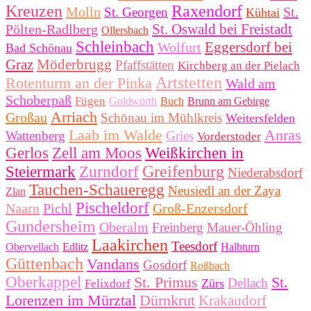
Kreuzen
Raxendorf
Molln
St.
St. Georgen
Kühtai
St. Oswald bei Freistadt
Pölten-Radlberg
Ollersbach
Schleinbach
Eggersdorf bei
Wolfurt
Bad Schönau
Graz
Möderbrugg
Pfaffstätten
Kirchberg an der Pielach
Artstetten
Rotenturm an der Pinka
Wald am
Schoberpaß
Fügen
Goldwörth
Buch
Brunn am Gebirge
Arriach
Großau
Schönau im Mühlkreis
Weitersfelden
Laab im Walde
Anras
Wattenberg
Gries
Vorderstoder
Gerlos
Zell am Moos
Weißkirchen in
Greifenburg
Steiermark
Zurndorf
Niederabsdorf
Tauchen-Schaueregg
Neusiedl an der Zaya
Zlan
Pischeldorf
Naarn
Pichl
Groß-Enzersdorf
Gundersheim
Oberalm
Freinberg
Mauer-Öhling
Laakirchen
Teesdorf
Obervellach
Edlitz
Halbturn
Güttenbach
Vandans
Gosdorf
Roßbach
Oberkappel
St. Primus
St.
Dellach
Zürs
Felixdorf
Lorenzen im Mürztal
Dürnkrut
Krakaudorf