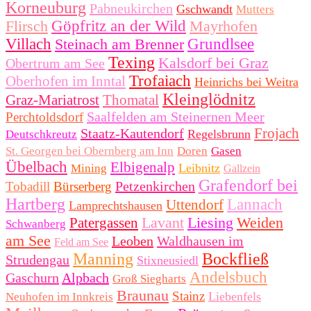
Korneuburg
Pabneukirchen
Gschwandt
Mutters
Flirsch
Göpfritz an der Wild
Mayrhofen
Villach
Steinach am Brenner
Grundlsee
Texing
Kalsdorf bei Graz
Obertrum am See
Trofaiach
Oberhofen im Inntal
Heinrichs bei Weitra
Kleinglödnitz
Graz-Mariatrost
Thomatal
Saalfelden am Steinernen Meer
Perchtoldsdorf
Frojach
Staatz-Kautendorf
Regelsbrunn
Deutschkreutz
St. Georgen bei Obernberg am Inn
Doren
Gasen
Übelbach
Elbigenalp
Leibnitz
Mining
Gallzein
Grafendorf bei
Petzenkirchen
Tobadill
Bürserberg
Hartberg
Lannach
Uttendorf
Lamprechtshausen
Lavant
Liesing
Weiden
Patergassen
Schwanberg
am See
Leoben
Waldhausen im
Feld am See
Manning
Bockfließ
Strudengau
Stixneusiedl
Andelsbuch
Gaschurn
Alpbach
Groß Siegharts
Braunau
Stainz
Liebenfels
Neuhofen im Innkreis