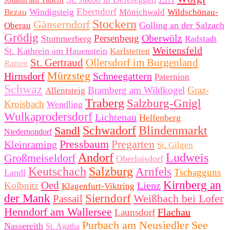
Eberndorf
Windigsteig
Bezau
Mönichwald
Wildschönau-
Stockern
Gänserndorf
Golling an der Salzach
Oberau
Grödig
Oberwölz
Persenbeug
Stummerberg
Radstadt
Weitensfeld
St. Kathrein am Hauenstein
Karlstetten
St. Gertraud
Ollersdorf im Burgenland
Ratten
Mürzsteg
Hirnsdorf
Schneegattern
Paternion
Schwaz
Bramberg am Wildkogel
Graz-
Allentsteig
Traberg
Salzburg-Gnigl
Kroisbach
Wendling
Wulkaprodersdorf
Lichtenau
Helfenberg
Schwadorf
Blindenmarkt
Sandl
Niedernondorf
Pressbaum
Pregarten
Kleinraming
St. Gilgen
Andorf
Ludweis
Großmeiseldorf
Oberloisdorf
Keutschach
Salzburg
Arnfels
Tschagguns
Landl
Kirnberg an
Oed
Lienz
Kolbnitz
Klagenfurt-Viktring
der Mank
Sierndorf
Weißbach bei Lofer
Passail
Henndorf am Wallersee
Flachau
Launsdorf
Purbach am Neusiedler See
Nassereith
St. Agatha