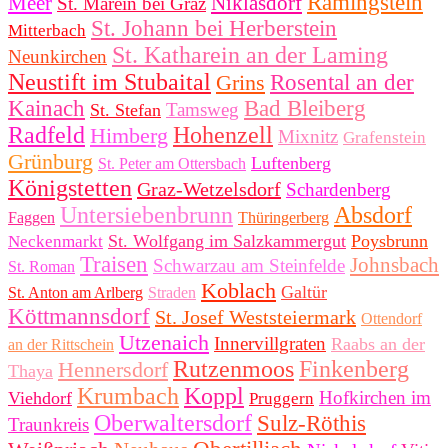
Ramingstein
Meer
Niklasdorf
St. Marein bei Graz
St. Johann bei Herberstein
Mitterbach
St. Katharein an der Laming
Neunkirchen
Neustift im Stubaital
Grins
Rosental an der
Kainach
Bad Bleiberg
Tamsweg
St. Stefan
Radfeld
Hohenzell
Himberg
Mixnitz
Grafenstein
Grünburg
Luftenberg
St. Peter am Ottersbach
Königstetten
Graz-Wetzelsdorf
Schardenberg
Untersiebenbrunn
Absdorf
Faggen
Thüringerberg
St. Wolfgang im Salzkammergut
Poysbrunn
Neckenmarkt
Traisen
Johnsbach
Schwarzau am Steinfelde
St. Roman
Koblach
Galtür
St. Anton am Arlberg
Straden
Köttmannsdorf
St. Josef Weststeiermark
Ottendorf
Utzenaich
Innervillgraten
Raabs an der
an der Rittschein
Rutzenmoos
Finkenberg
Hennersdorf
Thaya
Krumbach
Koppl
Hofkirchen im
Viehdorf
Pruggern
Oberwaltersdorf
Sulz-Röthis
Traunkreis