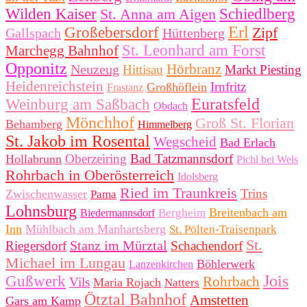
Wilden Kaiser
St. Anna am Aigen
Schiedlberg
Erl
Großebersdorf
Zipf
Gallspach
Hüttenberg
St. Leonhard am Forst
Marchegg Bahnhof
Opponitz
Hörbranz
Neuzeug
Hittisau
Markt Piesting
Heidenreichstein
Irnfritz
Großhöflein
Frastanz
Euratsfeld
Weinburg am Saßbach
Obdach
Mönchhof
Groß St. Florian
Behamberg
Himmelberg
St. Jakob im Rosental
Wegscheid
Bad Erlach
Oberzeiring
Bad Tatzmannsdorf
Hollabrunn
Pichl bei Wels
Rohrbach in Oberösterreich
Idolsberg
Ried im Traunkreis
Trins
Zwischenwasser
Pama
Lohnsburg
Breitenbach am
Bergheim
Biedermannsdorf
Inn
Mühlbach am Manhartsberg
St. Pölten-Traisenpark
St.
Stanz im Mürztal
Riegersdorf
Schachendorf
Michael im Lungau
Böhlerwerk
Lanzenkirchen
Jois
Gußwerk
Rohrbach
Vils
Maria Rojach
Natters
Ötztal Bahnhof
Amstetten
Gars am Kamp