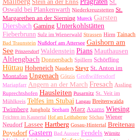
Mailberg
Prägraten
Stein an der Enns
St.
Oswald bei Plankenwarth
St.
Niederkreuzstetten
Garsten
Margarethen an der Sierning
Mureck
Diersbach
Unterkohlstätten
Gaming
Fieberbrunn
Tainach
Hirm
Sulz im Wienerwald
Strassen
Gaishorn am
Nußdorf am Attersee
Bad Traunstein
See
Pians
Waldenstein
Mauthausen
Prinzersdorf
Altlengbach
Donnersbach
Schörfling
Spillern
Hüttau
Hoheneich
Steyr
St. Anton im
Nauders
Ungenach
Montafon
Großwilfersdorf
Götzis
Fresach
Angern an der March
Assling
Mariapfarr
Hausleiten
St. Veit im
Ruprechtshofen
Pusarnitz
Telfes im Stubai
Breitenwaida
Mühlkreis
Langau
Marz
Wiesing
Twimberg
Axams
Jungholz
Seeham
Wiener
Feichten im Kaunertal
Hof am Leithaberge
Söchau
Lassee
Hartberg
Breitenau
Neudorf
Gosau-Hintertal
Gastern
Poysdorf
Fendels
Bad Aussee
Würnitz