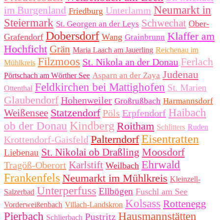
Neumarkt in
im Burgenland
Unterlamm
Friedburg
Steiermark
Schwechat
Ober-
St. Georgen an der Leys
Dobersdorf
Klaffer am
Grafendorf
Wang
Grainbrunn
Hochficht
Grän
Maria Laach am Jauerling
Reichenau im
Filzmoos
Ferlach
St. Nikola an der Donau
Mühlkreis
Judenau
Asparn an der Zaya
Pörtschach am Wörther See
Feldkirchen bei Mattighofen
St. Marien
Ottenthal
Glaubendorf
Hohenweiler
Großrußbach
Harmannsdorf
Statzendorf
Haibach
Weißensee
Pöls
Erpfendorf
Kindberg
ob der Donau
Roitham
Schlitters
Ruden
Eisentratten
Palterndorf
Krottendorf-Gaisfeld
Moosdorf
St. Nikolai ob Draßling
Liebenau
Ehrwald
Karlstift
Tragöß-Oberort
Weilbach
Frankenfels
Neumarkt im Mühlkreis
Kleinzell-
Unterperfuss
Ellbögen
Fuschl am See
Salzerbad
Kolsass
Rottenegg
Vorderweißenbach
Villach-Landskron
Pierbach
Hausmannstätten
Pustritz
Schlierbach