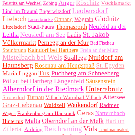
Röschitz
Anger
Vöcklamarkt
Feistritz am Wechsel
Zöbing
Leobersdorf
Lind im Drautal
Engerwitzdorf
Lieboch
Glödnitz
Ottnang
Wagrain
Lieserbrücke
Neufeld an der
Thomasroith
Stadl-Paura
Litzelsdorf
St. Jakob
Neusiedl am See
Leitha
Ladis
Völkermarkt
Pernegg an der Mur
Bad Fischau
Kaindorf bei Hartberg
Steinbrunn
Frein an der Mürz
Mistelbach bei Wels
Nußdorf am
Strallegg
Haunsberg
Rosenau am Hengstpaß
St. Egyden
Tux
Puchberg am Schneeberg
Maria Luggau
Längenfeld
Pöllau bei Hartberg
Säusenstein
Alberndorf in der Riedmark
Unterrabnitz
Attersee
Turnau
Stronsdorf
Villach-Warmbad Villach
Graz-Liebenau
Weikendorf
Waldzell
Radmer
Geras
Natternbach
Frankenburg am Hausruck
Wagna
Malta
Oberndorf an der Melk
Hart im
Hintertux
Reichraming
Völs
Zillertal
Ardning
Trautmannsdorf