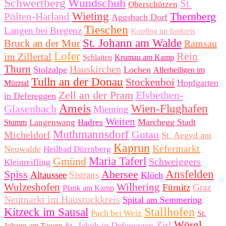
Schwertberg
Wundschuh
St.
Oberschützen
Wieting
Thernberg
Pölten-Harland
Aggsbach Dorf
Tieschen
Langen bei Bregenz
Kopfing im Innkreis
St. Johann am Walde
Bruck an der Mur
Ramsau
Lofer
Rein
im Zillertal
Schlaiten
Krumau am Kamp
Thurn
Hauskirchen
Stolzalpe
Lochen
Allerheiligen im
Tulln an der Donau
Stockenboi
Hopfgarten
Mürztal
Zell an der Pram
Elsbethen-
in Defereggen
Ameis
Glasenbach
Wien-Flughafen
Mieming
Weiten
Marchegg Stadt
Langenwang
Hadres
Stumm
Muthmannsdorf
Gutau
Micheldorf
St. Aegyd am
Kaprun
Kefermarkt
Neuwalde
Heilbad Dürrnberg
Gmünd
Maria Taferl
Schweiggers
Kleinreifling
Spiss
Abersee
Ansfelden
Altaussee
Sistrans
Klöch
Wulzeshofen
Wilhering
Fürnitz
Graz
Plank am Kamp
Neumarkt im Hausruckkreis
Spital am Semmering
Stallhofen
Kitzeck im Sausal
Puch bei Weiz
St.
Wörgl
Zirl
St. Jakob in Defereggen
Johann am Tauern