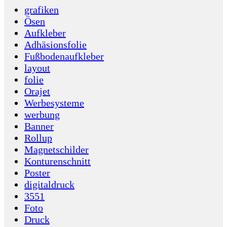
grafiken
Ösen
Aufkleber
Adhäsionsfolie
Fußbodenaufkleber
layout
folie
Orajet
Werbesysteme
werbung
Banner
Rollup
Magnetschilder
Konturenschnitt
Poster
digitaldruck
3551
Foto
Druck