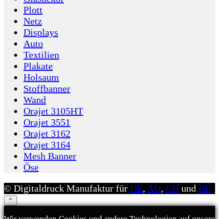
Plott
Netz
Displays
Auto
Textilien
Plakate
Holsaum
Stoffbanner
Wand
Orajet 3105HT
Orajet 3551
Orajet 3162
Orajet 3164
Mesh Banner
Öse
© Digitaldruck Manufaktur für
DE
,
AU
,
CH
und
BE
⌃
Wir verwenden Cookies und andere Technologien auf unserer 