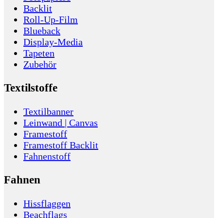
Backlit
Roll-Up-Film
Blueback
Display-Media
Tapeten
Zubehör
Textilstoffe
Textilbanner
Leinwand | Canvas
Framestoff
Framestoff Backlit
Fahnenstoff
Fahnen
Hissflaggen
Beachflags