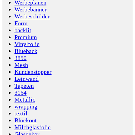
Werbeplanen
Werbebanner
Werbeschilder
Form
backlit
Premium
Vinylfolie
Blueback
3850
Mesh
Kundenstopper
Leinwand
Tapeten
3164
Metallic
wrapping
textil
Blockout
Milchglasfolie
Glasdekor