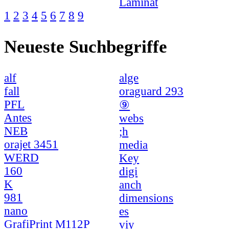
Laminat
1
2
3
4
5
6
7
8
9
Neueste Suchbegriffe
alf
alge
fall
oraguard 293
PFL
⑨
Antes
webs
NEB
;h
orajet 3451
media
WERD
Key
160
digi
K
anch
981
dimensions
nano
es
GrafiPrint M112P
viy