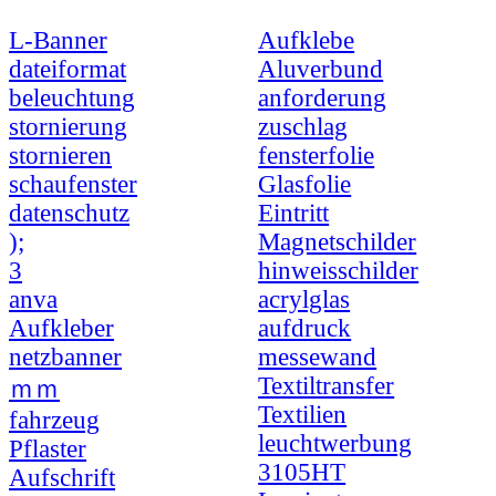
L-Banner
Aufklebe
dateiformat
Aluverbund
beleuchtung
anforderung
stornierung
zuschlag
stornieren
fensterfolie
schaufenster
Glasfolie
datenschutz
Eintritt
);
Magnetschilder
3
hinweisschilder
anva
acrylglas
Aufkleber
aufdruck
netzbanner
messewand
Textiltransfer
ｍｍ
Textilien
fahrzeug
leuchtwerbung
Pflaster
3105HT
Aufschrift