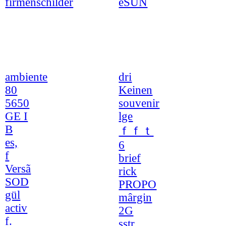
firmenschilder
eSUN
ambiente
dri
80
Keinen
5650
souvenir
GE I
lge
B
ｆｆｔ
es,
6
f
brief
Versã
rick
SOD
PROPO
gül
mârgin
activ
2G
f.
sstr