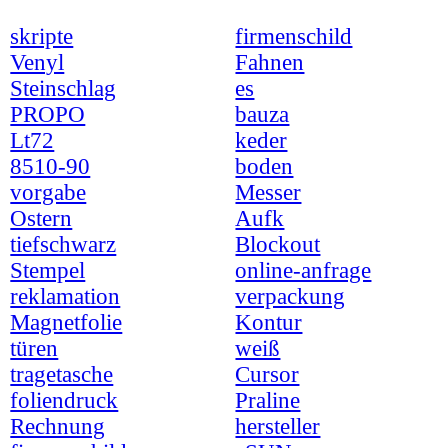
skripte
firmenschild
Venyl
Fahnen
Steinschlag
es
PROPO
bauza
Lt72
keder
8510-90
boden
vorgabe
Messer
Ostern
Aufk
tiefschwarz
Blockout
Stempel
online-anfrage
reklamation
verpackung
Magnetfolie
Kontur
türen
weiß
tragetasche
Cursor
foliendruck
Praline
Rechnung
hersteller