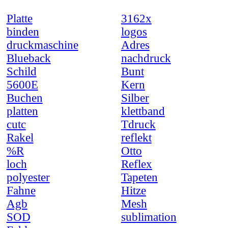
Platte
3162x
binden
logos
druckmaschine
Adres
Blueback
nachdruck
Schild
Bunt
5600E
Kern
Buchen
Silber
platten
klettband
cutc
Tdruck
Rakel
reflekt
%R
Otto
loch
Reflex
polyester
Tapeten
Fahne
Hitze
Agb
Mesh
SOD
sublimation