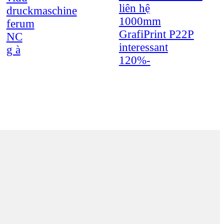
liên hệ
druckmaschine
1000mm
ferum
GrafiPrint P22P
NC
interessant
g à
120%-