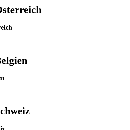
sterreich
reich
elgien
en
Schweiz
iz